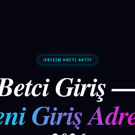
ERIŞIM HATTI AKTIF
Betci Giriş 
eni Giriş Adre