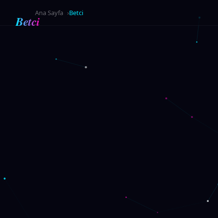
Ana Sayfa
Betci
Betci