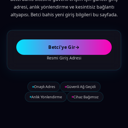
adresi, anlık yönlendirme ve kesintisiz bağlantı
altyapısı. Betci bahis yeni giriş bilgileri bu sayfada.
Betci'ye Gir
→
Resmi Giriş Adresi
Onaylı Adres
Güvenli Ağ Geçidi
Anlık Yönlendirme
Cihaz Bağımsız