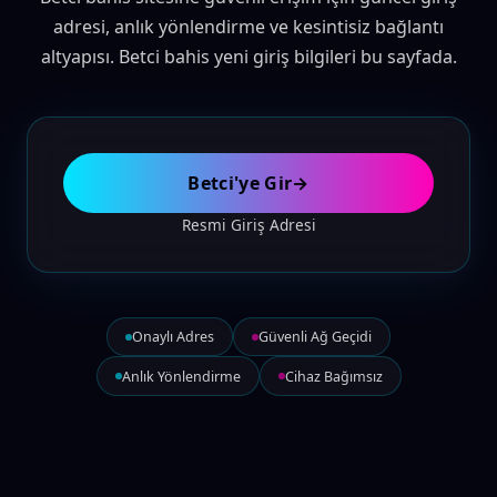
adresi, anlık yönlendirme ve kesintisiz bağlantı
altyapısı. Betci bahis yeni giriş bilgileri bu sayfada.
Betci'ye Gir
→
Resmi Giriş Adresi
Onaylı Adres
Güvenli Ağ Geçidi
Anlık Yönlendirme
Cihaz Bağımsız