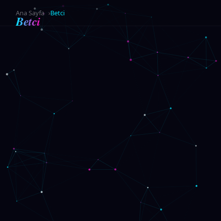
Ana Sayfa
Betci
Betci