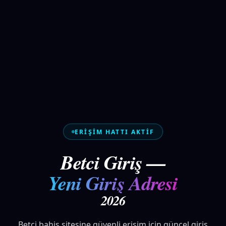
ERIŞIM HATTI AKTIF
Betci Giriş —
Yeni Giriş Adresi
2026
Betci bahis sitesine güvenli erişim için güncel giriş