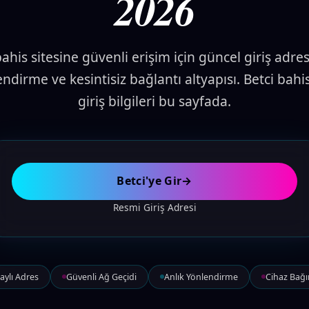
2026
bahis sitesine güvenli erişim için güncel giriş adresi
ndirme ve kesintisiz bağlantı altyapısı. Betci bahi
giriş bilgileri bu sayfada.
Betci'ye Gir
→
Resmi Giriş Adresi
ylı Adres
Güvenli Ağ Geçidi
Anlık Yönlendirme
Cihaz Bağı