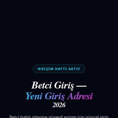
ERIŞIM HATTI AKTIF
Betci Giriş —
Yeni Giriş Adresi
2026
Betci bahis sitesine güvenli erişim için güncel giriş