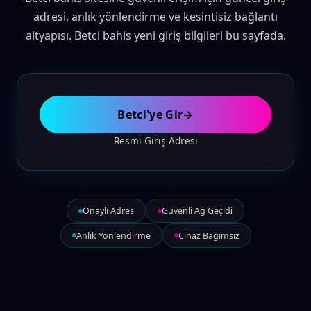
adresi, anlık yönlendirme ve kesintisiz bağlantı
altyapısı. Betci bahis yeni giriş bilgileri bu sayfada.
Betci'ye Gir
→
Resmi Giriş Adresi
Onaylı Adres
Güvenli Ağ Geçidi
Anlık Yönlendirme
Cihaz Bağımsız