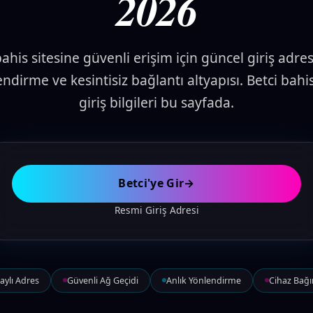
2026
bahis sitesine güvenli erişim için güncel giriş adresi
ndirme ve kesintisiz bağlantı altyapısı. Betci bahi
giriş bilgileri bu sayfada.
Betci'ye Gir
→
Resmi Giriş Adresi
ylı Adres
Güvenli Ağ Geçidi
Anlık Yönlendirme
Cihaz Bağı