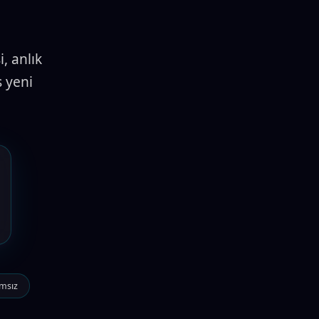
, anlık
s yeni
msız