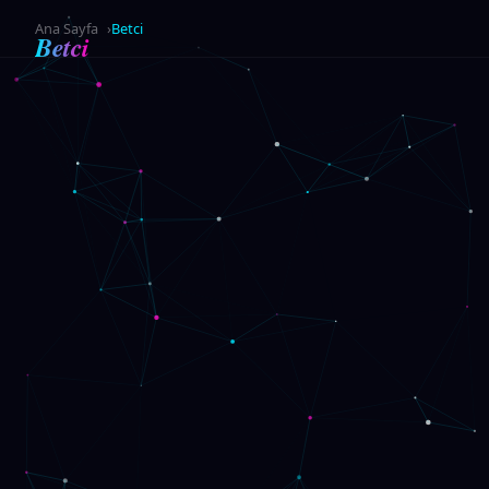
Ana Sayfa
Betci
Betci