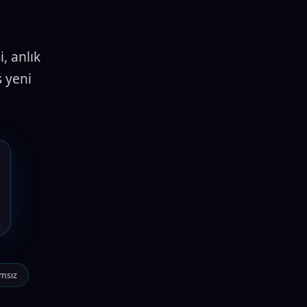
, anlık
s yeni
msız