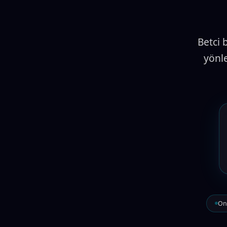
Betci 
yönle
Ona