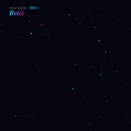
Ana Sayfa
Betci
Betci