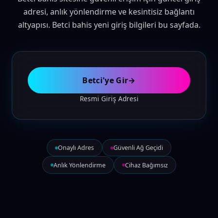
adresi, anlık yönlendirme ve kesintisiz bağlantı
altyapısı. Betci bahis yeni giriş bilgileri bu sayfada.
Betci'ye Gir
→
Resmi Giriş Adresi
Onaylı Adres
Güvenli Ağ Geçidi
Anlık Yönlendirme
Cihaz Bağımsız