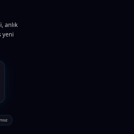
, anlık
s yeni
msız