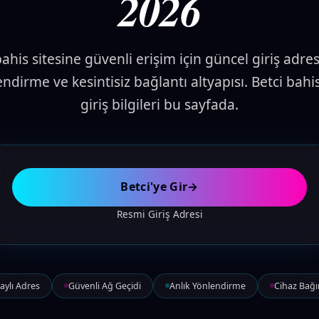
2026
bahis sitesine güvenli erişim için güncel giriş adresi
ndirme ve kesintisiz bağlantı altyapısı. Betci bahi
giriş bilgileri bu sayfada.
Betci'ye Gir
→
Resmi Giriş Adresi
ylı Adres
Güvenli Ağ Geçidi
Anlık Yönlendirme
Cihaz Bağı