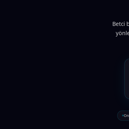
Betci 
yönle
Ona