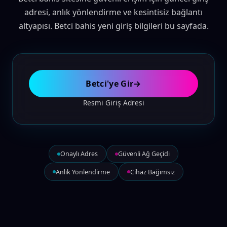
adresi, anlık yönlendirme ve kesintisiz bağlantı
altyapısı. Betci bahis yeni giriş bilgileri bu sayfada.
Betci'ye Gir
→
Resmi Giriş Adresi
Onaylı Adres
Güvenli Ağ Geçidi
Anlık Yönlendirme
Cihaz Bağımsız