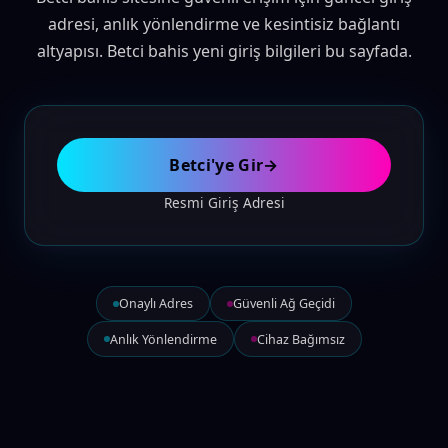
adresi, anlık yönlendirme ve kesintisiz bağlantı
altyapısı. Betci bahis yeni giriş bilgileri bu sayfada.
Betci'ye Gir
→
Resmi Giriş Adresi
Onaylı Adres
Güvenli Ağ Geçidi
Anlık Yönlendirme
Cihaz Bağımsız