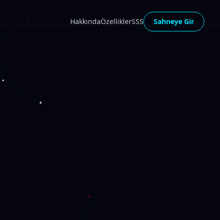
Hakkında
Özellikler
SSS
Sahneye Gir