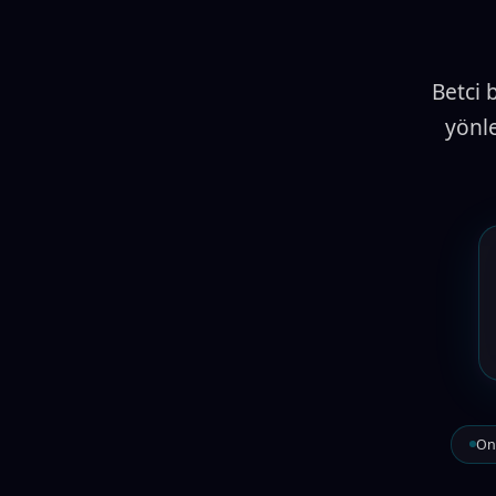
Betci 
yönle
Ona