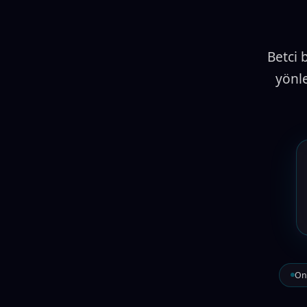
Betci 
yönle
Ona