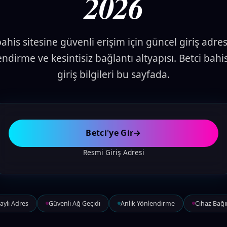
2026
bahis sitesine güvenli erişim için güncel giriş adresi
ndirme ve kesintisiz bağlantı altyapısı. Betci bahi
giriş bilgileri bu sayfada.
Betci'ye Gir
→
Resmi Giriş Adresi
ylı Adres
Güvenli Ağ Geçidi
Anlık Yönlendirme
Cihaz Bağı