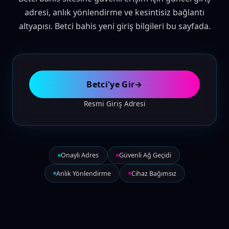
adresi, anlık yönlendirme ve kesintisiz bağlantı
altyapısı. Betci bahis yeni giriş bilgileri bu sayfada.
Betci'ye Gir
→
Resmi Giriş Adresi
Onaylı Adres
Güvenli Ağ Geçidi
Anlık Yönlendirme
Cihaz Bağımsız