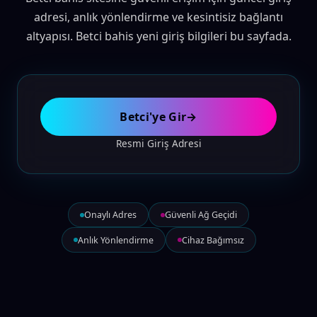
adresi, anlık yönlendirme ve kesintisiz bağlantı
altyapısı. Betci bahis yeni giriş bilgileri bu sayfada.
Betci'ye Gir
→
Resmi Giriş Adresi
Onaylı Adres
Güvenli Ağ Geçidi
Anlık Yönlendirme
Cihaz Bağımsız