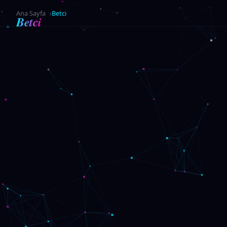
Ana Sayfa
Betci
Betci