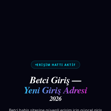
ERIŞIM HATTI AKTIF
Betci Giriş —
Yeni Giriş Adresi
2026
Betci bahis sitesine güvenli erişim için güncel giriş