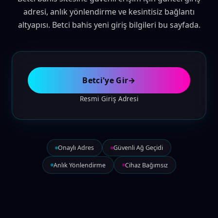
adresi, anlık yönlendirme ve kesintisiz bağlantı
altyapısı. Betci bahis yeni giriş bilgileri bu sayfada.
Betci'ye Gir
→
Resmi Giriş Adresi
Onaylı Adres
Güvenli Ağ Geçidi
Anlık Yönlendirme
Cihaz Bağımsız