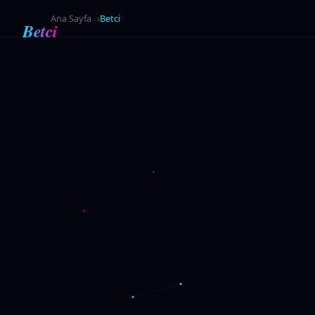
Ana Sayfa
Betci
Betci