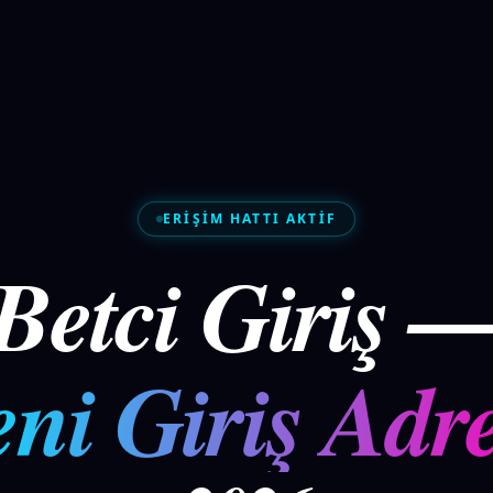
ERIŞIM HATTI AKTIF
Betci Giriş 
eni Giriş Adre