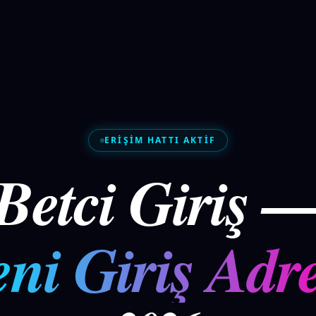
ERIŞIM HATTI AKTIF
Betci Giriş 
eni Giriş Adre