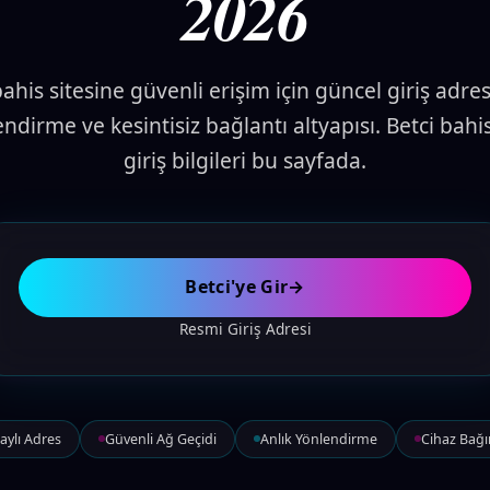
2026
bahis sitesine güvenli erişim için güncel giriş adresi
ndirme ve kesintisiz bağlantı altyapısı. Betci bahi
giriş bilgileri bu sayfada.
Betci'ye Gir
→
Resmi Giriş Adresi
ylı Adres
Güvenli Ağ Geçidi
Anlık Yönlendirme
Cihaz Bağı