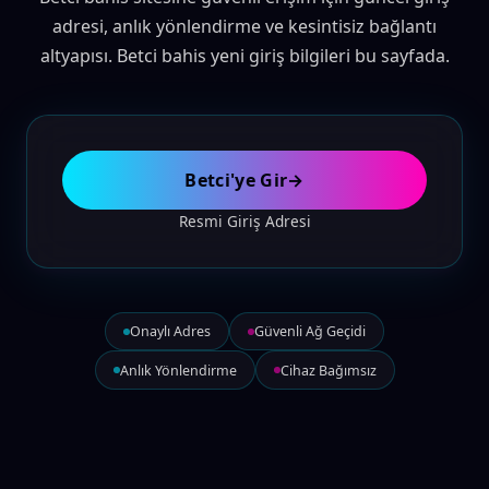
adresi, anlık yönlendirme ve kesintisiz bağlantı
altyapısı. Betci bahis yeni giriş bilgileri bu sayfada.
Betci'ye Gir
→
Resmi Giriş Adresi
Onaylı Adres
Güvenli Ağ Geçidi
Anlık Yönlendirme
Cihaz Bağımsız