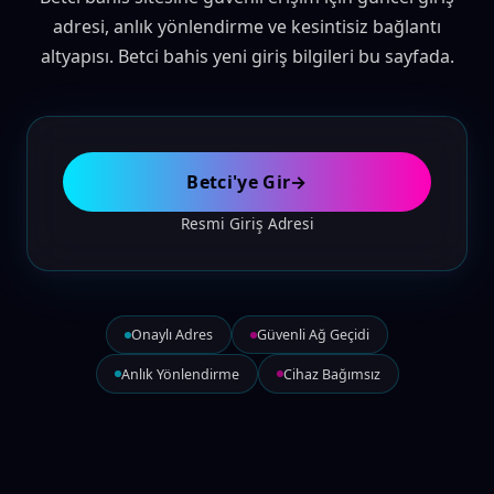
adresi, anlık yönlendirme ve kesintisiz bağlantı
altyapısı. Betci bahis yeni giriş bilgileri bu sayfada.
Betci'ye Gir
→
Resmi Giriş Adresi
Onaylı Adres
Güvenli Ağ Geçidi
Anlık Yönlendirme
Cihaz Bağımsız