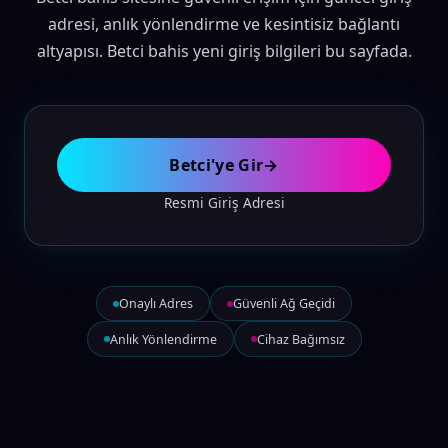
adresi, anlık yönlendirme ve kesintisiz bağlantı
altyapısı. Betci bahis yeni giriş bilgileri bu sayfada.
Betci'ye Gir
→
Resmi Giriş Adresi
Onaylı Adres
Güvenli Ağ Geçidi
Anlık Yönlendirme
Cihaz Bağımsız