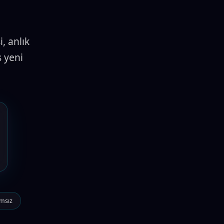
, anlık
s yeni
msız