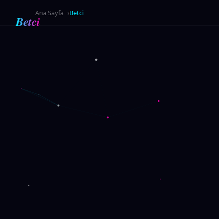
Ana Sayfa
Betci
Betci