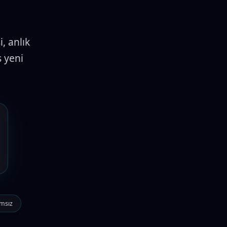
, anlık
s yeni
msız