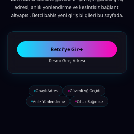
adresi, anlık yönlendirme ve kesintisiz bağlantı
altyapısı. Betci bahis yeni giriş bilgileri bu sayfada.
Betci'ye Gir
→
Resmi Giriş Adresi
Onaylı Adres
Güvenli Ağ Geçidi
Anlık Yönlendirme
Cihaz Bağımsız