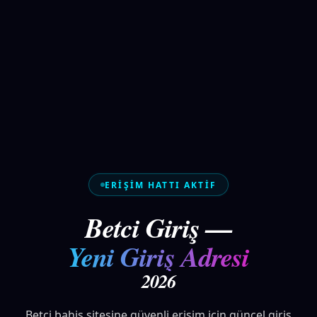
ERIŞIM HATTI AKTIF
Betci Giriş —
Yeni Giriş Adresi
2026
Betci bahis sitesine güvenli erişim için güncel giriş