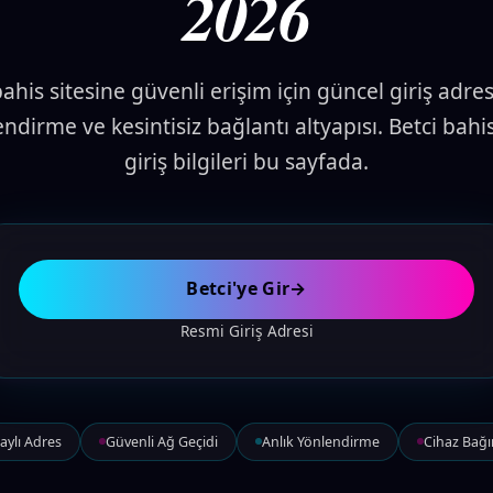
2026
bahis sitesine güvenli erişim için güncel giriş adresi
ndirme ve kesintisiz bağlantı altyapısı. Betci bahi
giriş bilgileri bu sayfada.
Betci'ye Gir
→
Resmi Giriş Adresi
ylı Adres
Güvenli Ağ Geçidi
Anlık Yönlendirme
Cihaz Bağı