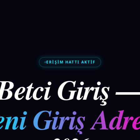
ERIŞIM HATTI AKTIF
Betci Giriş 
eni Giriş Adre