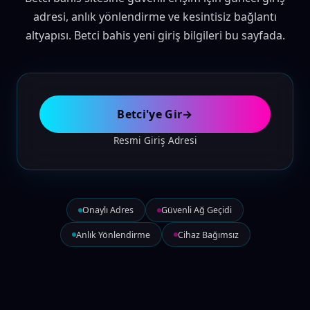
adresi, anlık yönlendirme ve kesintisiz bağlantı
altyapısı. Betci bahis yeni giriş bilgileri bu sayfada.
Betci'ye Gir
→
Resmi Giriş Adresi
Onaylı Adres
Güvenli Ağ Geçidi
Anlık Yönlendirme
Cihaz Bağımsız