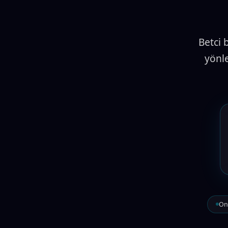
Betci 
yönle
Ona