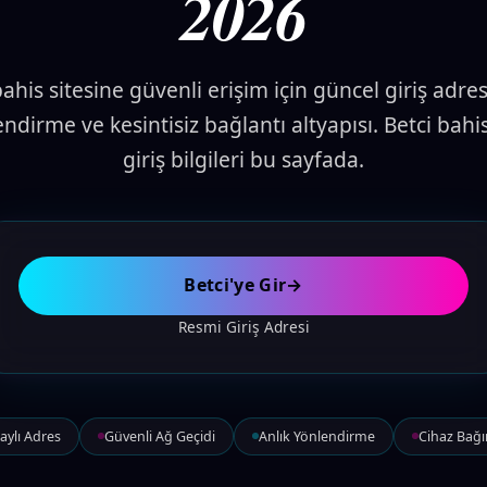
2026
bahis sitesine güvenli erişim için güncel giriş adresi
ndirme ve kesintisiz bağlantı altyapısı. Betci bahi
giriş bilgileri bu sayfada.
Betci'ye Gir
→
Resmi Giriş Adresi
ylı Adres
Güvenli Ağ Geçidi
Anlık Yönlendirme
Cihaz Bağı