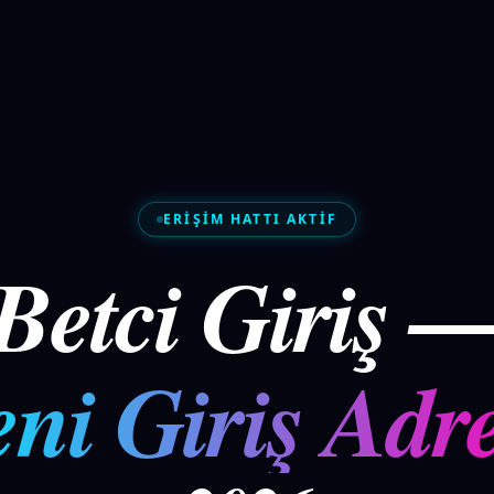
ERIŞIM HATTI AKTIF
Betci Giriş 
eni Giriş Adre