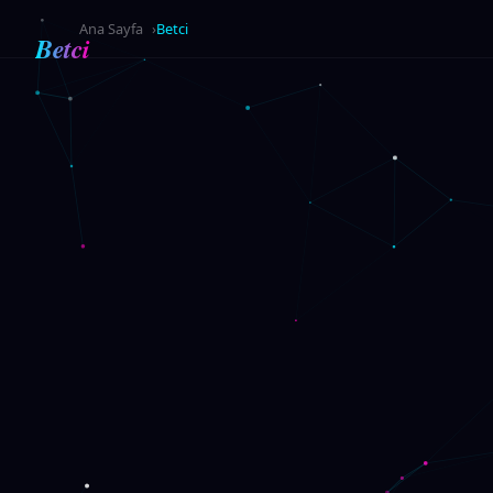
Ana Sayfa
Betci
Betci