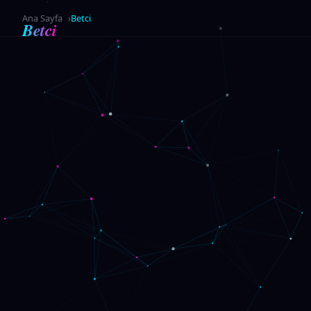
Ana Sayfa
Betci
Betci