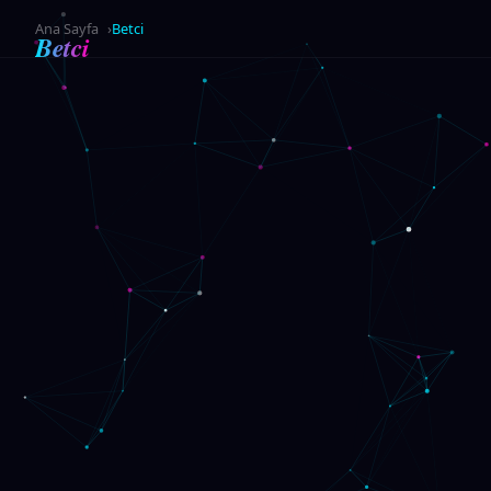
Ana Sayfa
Betci
Betci