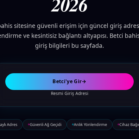
2026
bahis sitesine güvenli erişim için güncel giriş adresi
ndirme ve kesintisiz bağlantı altyapısı. Betci bahi
giriş bilgileri bu sayfada.
Betci'ye Gir
→
Resmi Giriş Adresi
ylı Adres
Güvenli Ağ Geçidi
Anlık Yönlendirme
Cihaz Bağı