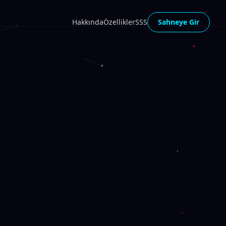
Hakkında
Özellikler
SSS
Sahneye Gir