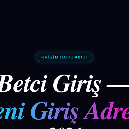
ERIŞIM HATTI AKTIF
Betci Giriş 
eni Giriş Adre