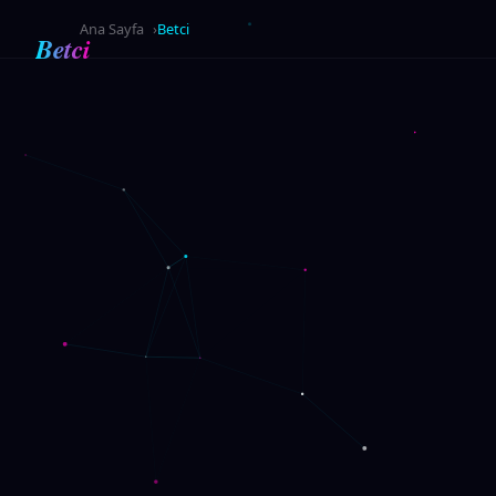
Ana Sayfa
Betci
Betci