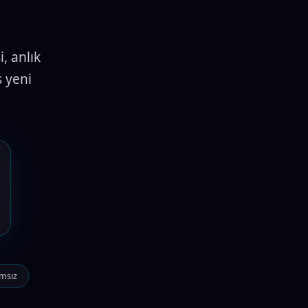
, anlık
s yeni
msız