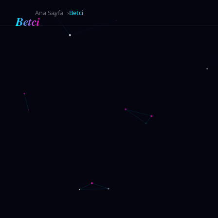
Ana Sayfa
Betci
Betci