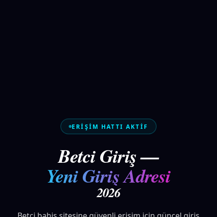
ERIŞIM HATTI AKTIF
Betci Giriş —
Yeni Giriş Adresi
2026
Betci bahis sitesine güvenli erişim için güncel giriş