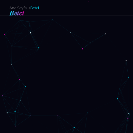
Ana Sayfa
Betci
Betci