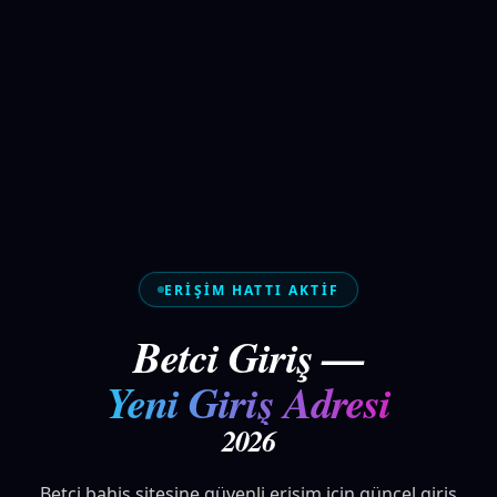
ERIŞIM HATTI AKTIF
Betci Giriş —
Yeni Giriş Adresi
2026
Betci bahis sitesine güvenli erişim için güncel giriş