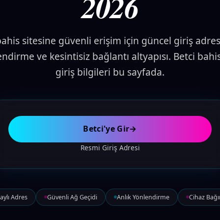
2026
bahis sitesine güvenli erişim için güncel giriş adresi
ndirme ve kesintisiz bağlantı altyapısı. Betci bahi
giriş bilgileri bu sayfada.
Betci'ye Gir
→
Resmi Giriş Adresi
ylı Adres
Güvenli Ağ Geçidi
Anlık Yönlendirme
Cihaz Bağı