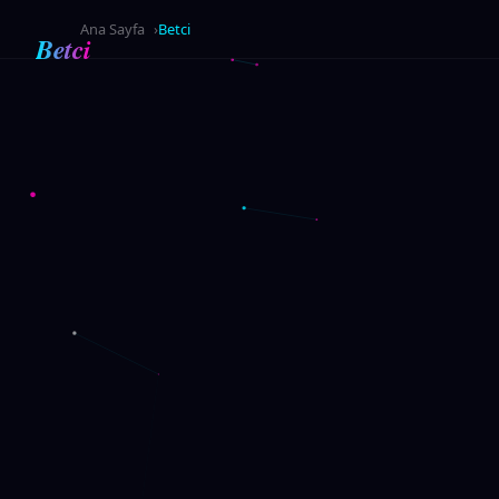
Ana Sayfa
Betci
Betci