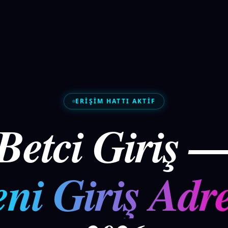
ERIŞIM HATTI AKTIF
Betci Giriş 
eni Giriş Adre