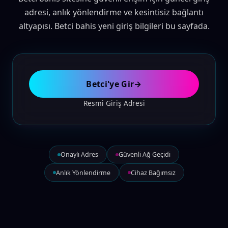
adresi, anlık yönlendirme ve kesintisiz bağlantı
altyapısı. Betci bahis yeni giriş bilgileri bu sayfada.
Betci'ye Gir
→
Resmi Giriş Adresi
Onaylı Adres
Güvenli Ağ Geçidi
Anlık Yönlendirme
Cihaz Bağımsız