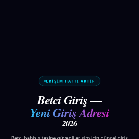
ERIŞIM HATTI AKTIF
Betci Giriş —
Yeni Giriş Adresi
2026
Betci bahis sitesine güvenli erişim için güncel giriş