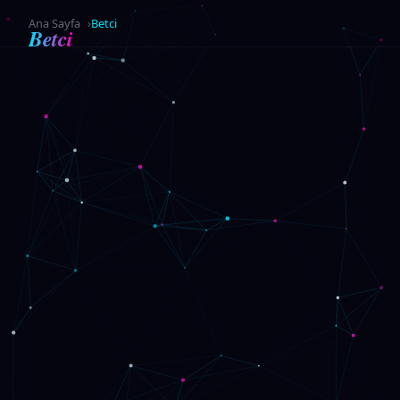
Ana Sayfa
Betci
Betci