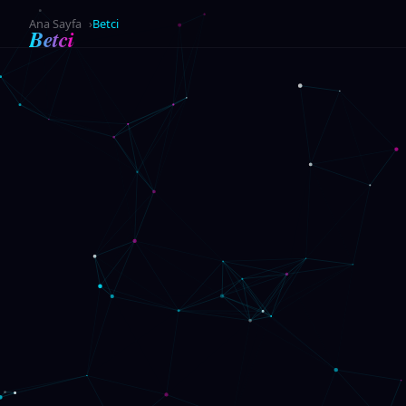
Ana Sayfa
Betci
Betci