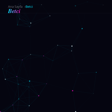
Ana Sayfa
Betci
Betci