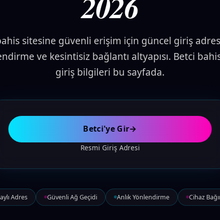
2026
bahis sitesine güvenli erişim için güncel giriş adresi
ndirme ve kesintisiz bağlantı altyapısı. Betci bahi
giriş bilgileri bu sayfada.
Betci'ye Gir
→
Resmi Giriş Adresi
ylı Adres
Güvenli Ağ Geçidi
Anlık Yönlendirme
Cihaz Bağı