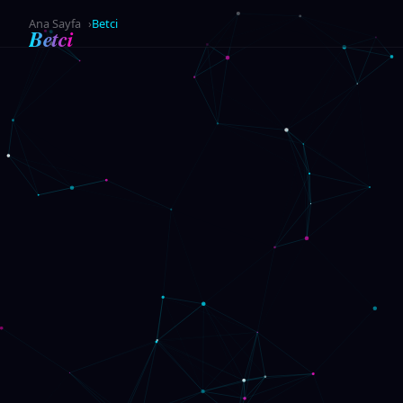
Ana Sayfa
Betci
Betci