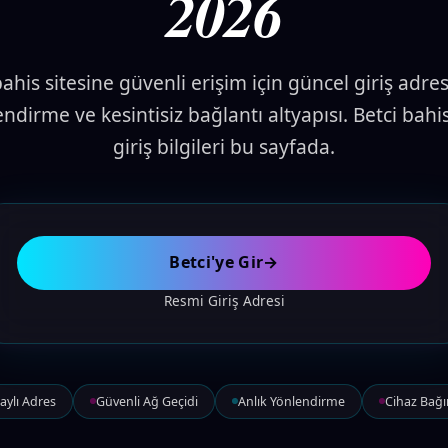
2026
bahis sitesine güvenli erişim için güncel giriş adresi
ndirme ve kesintisiz bağlantı altyapısı. Betci bahi
giriş bilgileri bu sayfada.
Betci'ye Gir
→
Resmi Giriş Adresi
ylı Adres
Güvenli Ağ Geçidi
Anlık Yönlendirme
Cihaz Bağı