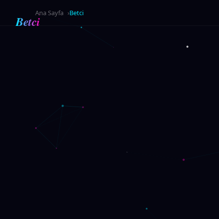
Ana Sayfa
Betci
Betci