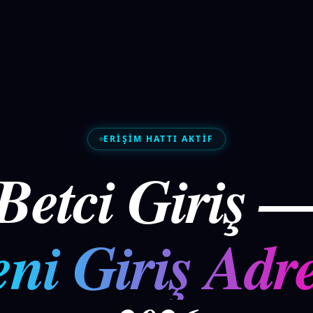
ERIŞIM HATTI AKTIF
Betci Giriş 
eni Giriş Adre