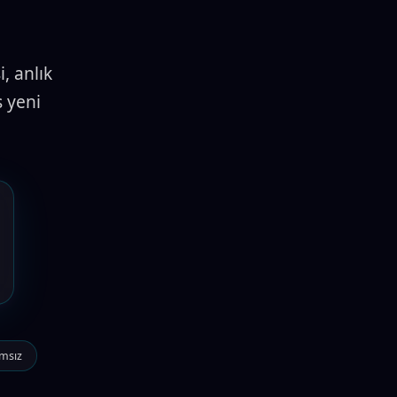
, anlık
s yeni
msız