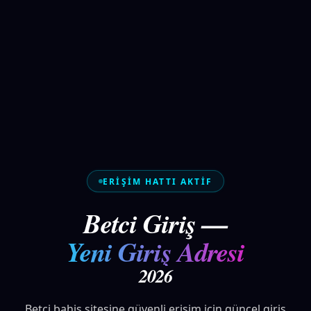
ERIŞIM HATTI AKTIF
Betci Giriş —
Yeni Giriş Adresi
2026
Betci bahis sitesine güvenli erişim için güncel giriş