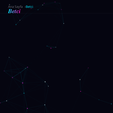
Ana Sayfa
Betci
Betci