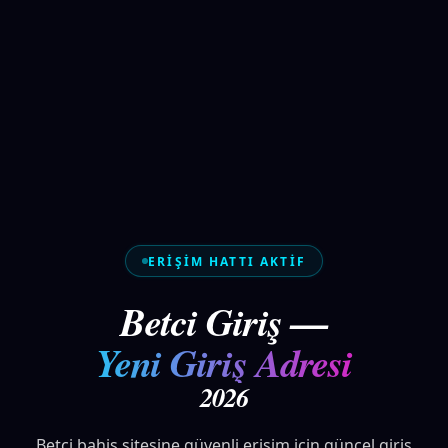
ERIŞIM HATTI AKTIF
Betci Giriş —
Yeni Giriş Adresi
2026
Betci bahis sitesine güvenli erişim için güncel giriş