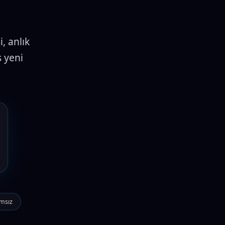
, anlık
s yeni
msız