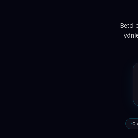
Betci 
yönle
Ona