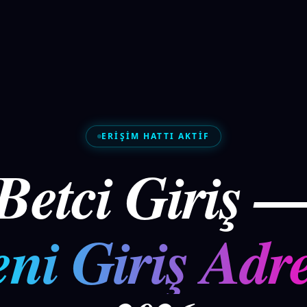
ERIŞIM HATTI AKTIF
Betci Giriş 
eni Giriş Adre