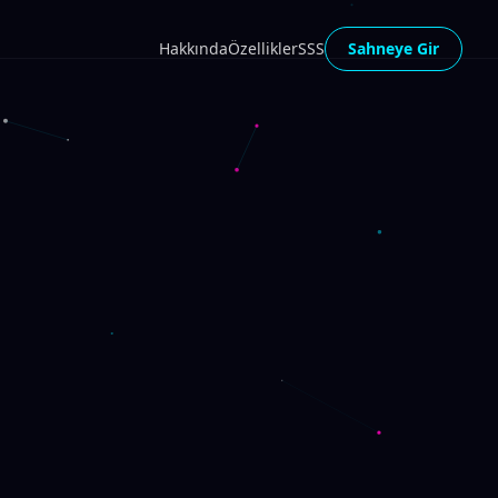
Hakkında
Özellikler
SSS
Sahneye Gir