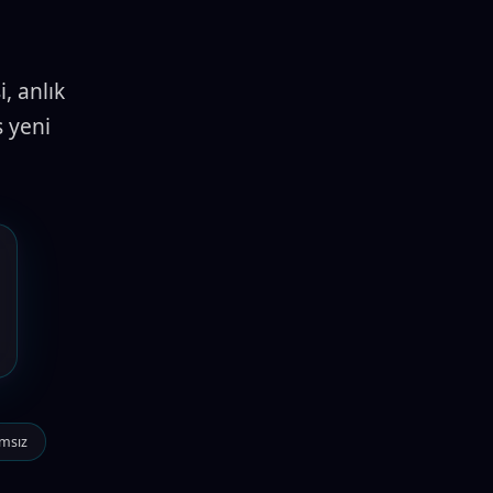
, anlık
s yeni
msız